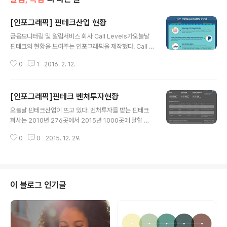
[인포그래픽] 핀테크산업 현황
글 내용
금융모니터링 및 알림서비스 회사 Call Levels가오늘날
핀테크의 현황을 보여주는 인포그래픽을 제작했다. Call L
evels는 성공작인 투자전략을 위한 핵심정보를 제공하는
0
1
2016. 2. 12.
금융모니터링 및 알림서비스 업체로 오늘날 핀테크 분야를
확대시키고 있는 혁신사례와 유력 주자들을 소개하는 인포
그래픽을 발행했다. Savvy Beaver Canada가 인포그
[인포그래픽]핀테크 벤처투자현황
래픽 디자인을 맡았다. 본 인포그래픽에 따르면 핀테크 성
글 내용
장은 대규모 투자확대를 통해 알 수 있다. 2013~2014년
오늘날 핀테크산업이 뜨고 있다. 벤처투자를 받는 핀테크
에 걸쳐 핀테크산업은 30억 달러에서 120억 달러가 넘는
회사는 2010년 276곳에서 2015년 1000곳에 달할 정
규모로 4배 가까이 성장했다. 2010~2015년 세계 투자액
도로 늘어났다. 현대문명의 발전과 성장에 따라 삶의 모든
총량은 497억 달러며 이 중 25%에 해당하는 127억 달러
0
0
2015. 12. 29.
영역이 급격히 변하고 있다. 핀테크산업 마찬가지여서 최
의 투자는 2015년 상반기에 이루어졌다. 미국에서의 투자
근 몇 년 동안 빠르게 성장했으며 전체 투자액은 수백만 달
는 20..
러 수준에 이르고 있다. 이제 월스트리트의 유력 은행가들
이 종래 금융업을 변화시키고자 핀테크에 뛰어들고 있다.
리서치회사 Aite Group에 따르면 은행들은 비트코인의
이 블로그 인기글
기반기술인 블록체인에 2019년까지 4억 달러를 투자할
전망이다. 2015년 핀테크회사들은 블록체인에 7500만
달러를 투자했으며 이는 2014년 투자액의 두 배에 달한
다. 최근에는 뱅크오브아메리카, 시티, HSBC, Barclays,