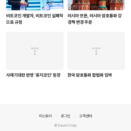
비트코인 개발자, 비트코인 실패작
러시아 언론, 러시아 암호통화 강
으로 규정
경책 변경 주문
사재기대란 반영 '휴지코인' 등장
한국 암호통화 합법화 임박
의안내
티스토리
로그인
고객센터
© Daum Corp.