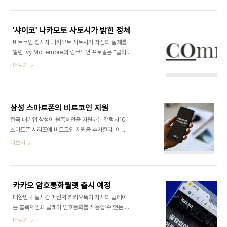
기록했다. 아울러 비트코인 가격 역시 계속된 하락을
2017년 12월 2만 달러에 달할 때였다. 이제 많은 투
끝내고 9천 달러 선으로 반등했다. 향후 가격이 계속
자자들이 이번 3차 반감에서..
오른다면 그동안 하락세에 다수 투자자들이 유입되
'샤이코' 나카모토 사토시가 밝힌 정체
어 결과적으로 시가총액을 증가시켰다고 해석할 수
비트코인 창시자 나카모토 사토시가 자신의 실체를
있다.본 기사 작성 현재 시가총액은 1666억 달러로
알린 Ivy McLemore의 링크드인 프로필은 "클라이
24시간 변동율은 4.38%다. 해시율이란 비트코인
언트 성공을 위해 콘텐츠를 개발하고 배포하는 PR
더보기
채굴기기가 복잡한 연산알고리즘을 통해 블록을 채
및 마케팅 전문가"라고 한다. 그는 자신의 홍보회사
굴하는 속도를 의미한다. 해시율은 채굴자의 수익에
를 차리기 전에 금융업체 Guggenheim
영향을 미치며 시스템 보안 확보에도 중요한 요소가
Partners, 투자회사 Invesco 등에서 근무한 경력
된다. Coin Dance 데이터를 보면 비트코인 가격..
이 있다. McLemore에 따르면 Satoshi
삼성 스마트폰의 비트코인 지원
Nakamoto Renaissance Holdings는 블록체
한국 대기업 삼성이 블록체인을 지원하는 갤럭시10
인 기술을 토대로 삶의 모습을 바꾼다는 목표를 가지
스마트폰 시리즈에 비트코인 지원을 추가한다. 이 소
고 있으며 이는 나카모토가 비트코인 기술백서를 발
식은 최근 삼성 개발자 웹사이트를 통해 밝혀졌다. 이
더보기
행한 이후 진행된 블록체인 기술의 발전에 관련돼 있
에 따라 비트코인은 이더리움 및 클레이튼에 이어 삼
다고 덧붙였다."우리의 새로운 클라이언트를 위한 디
성의 블록체인 키스토어(Blockchain Keystore)
지털 마케팅 및 PR의 초점은 사고 혁신 콘텐츠의 개
월릿에 연동되는 블록체인이 된다. 이상의 블록체인
발 및 배포를 통해 투자자를 끌어들이고 전반..
기능은 삼성의 안드로이드 기반 플래그십 스마트폰
카카오 암호통화월렛 출시 예정
에 탑재되며 해당 기기는 노트 10+, 노트 10, 갤럭시
대한민국 실시간 메신저 카카오톡이 자사의 클레이
S10e, S10, S10+, S10 5G다. 일단 현재는 한국,
튼 블록체인과 클레이 암호통화를 사용할 수 있는 자
미국, 영국, 캐나다, 독일, 스위스, 스페인 등 주요 시
체 암호통화월릿 클립을 선보이면서 암호통화 시장
더보기
장에서만 블록체인이 지원된다. 삼성 블록체인 키스