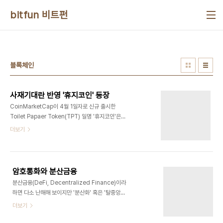
본문 바로가기
bitfun 비트펀
블록체인
사재기대란 반영 '휴지코인' 등장
CoinMarketCap이 4월 1일자로 신규 출시한
Toilet Papaer Token(TPT) 일명 '휴지코인'은
휴지를 연동자산으로 한다. 코인의 양은 보유자가 현
더보기
재 보유한 휴지의 양을 반영하며 동시에 온라인에서
휴지를 구매할 수 있는 수단이 된다. 이 코인을 통해
사용자의 '닦을' 권리가 보장되며 화장지를 주식처럼
보유할 수도 있다. TPT에 탑재된 알고리즘을 통해
암호통화와 분산금융
사용자의 화장지 보유 현황이 추적되고 사용자에 대
분산금융(DeFi, Decentralized Finance)이라
한 공급망이 조절된다. TPT 개발의도는 전염병에 의
하면 다소 난해해 보이지만 '분산화' 혹은 '탈중앙화'
한 격리자의 생존을 보장하기 위해 각자에게 정확히
그리고 금융이란 단어를 합친 말일 뿐이다. 분산화 그
더보기
필요한 만큼의 화장지가 공급될 수 있도록 함이다. 휴
리고 금융은 각자 분산금융 개념의 핵심으로써 실리
지 사재기 대란으로 인한 슈퍼마켓에서의 다툼을 방
콘밸리에서 한창 성장하고 있다. 사실 분산화 그리고