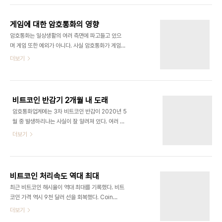
지하기 위해 이 프로젝트가 기획됐다고 한다. 유명한
금융 모두 암호통화를 수식하는 키워드로 한동안 쓰
블록체인 개발자들이 Marry Pl..
여 왔다. 이제 분산금융은 블록체인 기술을 통해 금전
게임에 대한 암호통화의 영향
의 대여 그리고 세계 각지의 금융상품에 대한 접근을
암호통화는 일상생활의 여러 측면에 파고들고 있으
보다 쉽게 하기 위한 융합형 금융시스템 구축의 중심
며 게임 또한 예외가 아니다. 사실 암호통화가 게임에
에 서 있다. 분산금융을 가장 잘 표현하는 용어는 바
근본적인 영향을 끼치는 날이 임박했을 수 있다. 암호
더보기
로 은행이다. 그러나 단순한 은행이 아니라 서비스제
통화가 게임업계에서 가장 부각되는 부분은 도박 장
공자 및 대여자의 네트워크를 의미한다. 분산금융과
르로 영국의 주요 온라인슬롯 플랫폼은 이미 비트코
은행을 완전히 동의어로 볼 수 없는 또다른 이유는 중
인 및 라이트코인과 같은 암호통화를 결제방법으로
간자가 없다는 점에 있다. 분산금융..
채택하고 있다. 온라인 도박참여자들은 은행계좌나
비트코인 반감기 2개월 내 도래
페이팔보다 안전한 송금을 이유로 암호통화를 선택
암호통화업계에는 3차 비트코인 반감이 2020년 5
하고 있다. 이는 블록체인의 활용과 더불어 암호화를
월 중 발생하리나는 사실이 잘 알려져 있다. 여러 분
통한 송금 인증 및 보안에 따른 현상이다. 암호통화가
석에 따르면 이번 반감이 암호통화 상승세를 위해 필
더보기
대중화된다면 게임에 어떻게 영향을 끼칠지 살펴본
요한 발화점이 될 수 있다. 한편 이번 반감을 통해 비
다. 블록체인이랑 비트코인 암호통화에 대한 공공거
트코인의 인플레율이 중앙은행의 목표금리인 2%보
래장부로 사용자 보안을 강화한다. 이는 각 블록에 기
다 낮아질 수 있다는 전망도 있다. 비트코인 블록체인
록된 데이터는 후속 블록의 내용을 변경하지 않는 이
은 블록 21만 단위가 채굴될 때마다 반감이라는 과정
상 바뀔 수 없기 ..
비트코인 처리속도 역대 최대
을 거친다. 이번 반감에서는 블록 보상이 12.5 BTC
최근 비트코인 해시율이 역대 최대를 기록했다. 비트
에서 6.25 BTC로 반감된다. 비트코인은 11년의 역
코인 가격 역시 9천 달러 선을 회복했다. Coin
사를 거쳐 2012년과 2016년 반감을 거친 바 있다.
Dance 월간데이터에 따르면 비트코인 해시율은 최
더보기
비트코인 가격은 과거 두 차례의 반감을 거친 직후
근 초당 150,000 PH를 돌파하여 역대 최대치를
12개월 동안 최대치를 경신했다. 가장 최근의 폭등은