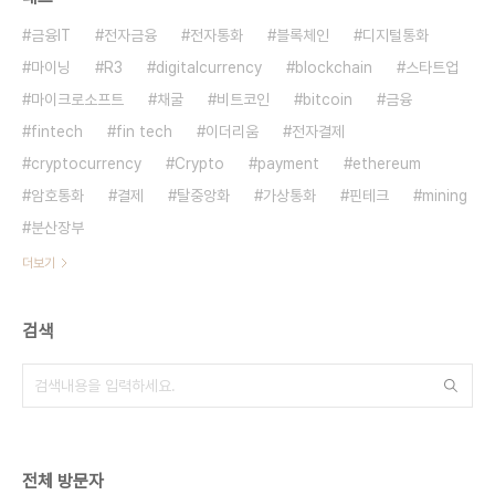
금융IT
전자금융
전자통화
블록체인
디지털통화
마이닝
R3
digitalcurrency
blockchain
스타트업
마이크로소프트
채굴
비트코인
bitcoin
금융
fintech
fin tech
이더리움
전자결제
cryptocurrency
Crypto
payment
ethereum
암호통화
결제
탈중앙화
가상통화
핀테크
mining
분산장부
더보기
검색
전체 방문자