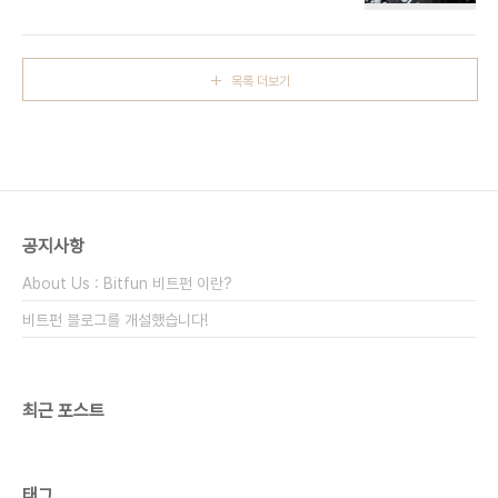
에 뛰어들게 됐다. 대한민국 메신저 선두주자 카카오
토어는 위와 같이 정해진 기기에만 탑재되며 삼성 앱
가 2019년 하반기 중 자체적인 암호통화월릿 클립
스토어를 통한 다운로드는 지원되지 않는다. 다만 삼
(Klip)을 출시할 예정이라고 최근 밝혔다. 이번 공식
성은 블록체인 사용 가..
발표에 따라 클립은 하반기 출시를 예고하는 티저 웹
목록 더보기
사이트를 공개했다. 소식에 따르면 클립 월릿은 카카
오의 블록체인 사업조직 Ground X가 개발 중이며
카카오의 자체 블록체인 클레이튼(Klaytn)을 기반으
로 자사 통화 클레이(Klay) 등 암호통화를 지원할 예
정이라고 한다. 한재선 Ground X 사장은 카카오톡
이 전 세계에 5천만이 넘는 사용자층을 보유하고 있
으며 월릿과 카카오톡 메신저의 연동은 암호통화..
공지사항
About Us : Bitfun 비트펀 이란?
비트펀 블로그를 개설했습니다!
최근 포스트
태그