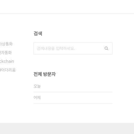
검색
가상통화
전자통화
ckchain
이더리움
전체 방문자
오늘
어제