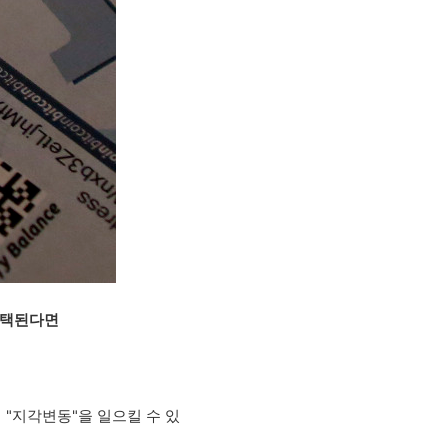
 채택된다면
 "지각변동"을 일으킬 수 있