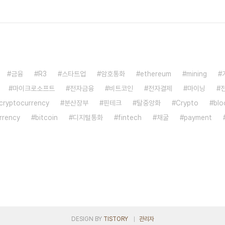
금융
R3
스타트업
암호통화
ethereum
mining
마이크로소프트
전자금융
비트코인
전자결제
마이닝
cryptocurrency
분산장부
핀테크
탈중앙화
Crypto
blo
urrency
bitcoin
디지털통화
fintech
채굴
payment
DESIGN BY
TISTORY
관리자