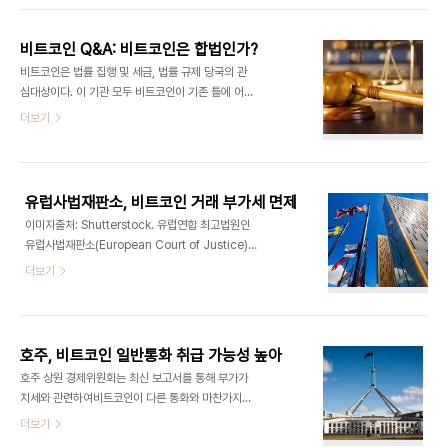
고 있다. "은행지주회사들은 IT 관련 벤처기업을 인
금융청은 최근 비트코인 등 가상통화가 통화기능을
수할 수 있게 된다. 이러한 흐름은 핀테크라는 혁신적
충족한다고 인정하기 위한 입법방안에 대해 밝힌 바
금..
비트코인 Q&A: 비트코인은 합법인가?
있다. 일본 금융당국 측에서는 암호통화를 기존 통화
비트코인은 법률 집행 및 세금, 법률 규제 당국의 관
와 동등한 결제방식으로 취급함으로써 소비자보호를
심대상이다. 이 기관 모두 비트코인이 기존 틀에 어떻
진작하고 실질경제 성장을 촉진할 수 있다고 판단하
게 어울리는지 이해하기 위해 노력하고 있다. 비트코
더보기
고 있다. 비트코인이 통화에 준하는 지위를 인정받는
인이 적법한지는 사용하는 개인이 누구이고 어디에
다 해도 과세대상은 될 수 있다. 니케이신문에 따르면
살며 그것으로 무엇을 하는지에 달려 있다. 법률 규제
일본 내 비트코인 사용자들은 과세 문제를 가장 우려
및 법률 집행 기관에서 비트코인 때문에 논란이 일고
한다고 한다. "세계적 추세에 발맞춰 비트코..
그 사용을 통제하려고 계획하고 있다. 아직 비트코인
유럽사법재판소, 비트코인 거래 부가세 면제
도입 초기이기 때문에 법률 당국은 그와 관련한 법률
이미지출처: Shutterstock. 유럽연합 최고법원인
을 만들기는커녕 비트코인이 무엇인지 이해하려고
유럽사법재판소(European Court of Justice)는
애쓰고 있는 상황이다. 이런 불확실함 속에서 질문 하
유럽 내 비트코인 거래가 부가세(VAT) 면제대상이
더보기
나가 머리 속을 떠나지 않는다. 비트코인은 합법일
라는 결정을 내렸다. 본 사안을 두고 여러 차례 기일
까? 그 해답은 비트코인으로 무엇을 하는가에 달려
(hearing)을 가진 결과 이번 권고안
있다. 이 가이드로 비트코인과 복잡하게 얽혀 있는 법
(recommendation)이 도출됐다. 재판소에 따르
률 상황 참고하기 바란다. 비트코인을 둘러싼 법적 논
면 "현재 법정통화(legal tender)로 인정되는 통
란..
호주, 비트코인 일반통화 취급 가능성 높아
화, 은행권, 주화와 연관된다는 조건이 충족된다면 비
호주 상원 경제위원회는 최신 보고서를 통해 부가가
트코인 거래에 대한 부가세는 면제된다."고 한다. 이
치세와 관련하여비트코인이 다른 통화와 마찬가지로
사안은 본래 스웨덴의 국세청(Tax Authority)과 소
취급되어야 한다고 제안했다. 호주 상원 경제위원회
더보기
득법제위원회(Revenue Law Commission) 사
(Economics References Committee)는 부
이에 제기됐다. 스웨덴 시민 한 명이 비트코인의 부가