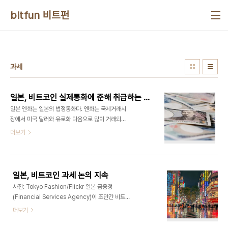
본문 바로가기
bitfun 비트펀
과세
일본, 비트코인 실제통화에 준해 취급하는 법안 통과
일본 엔화는 일본의 법정통화다. 엔화는 국제거래시
장에서 미국 달러와 유로화 다음으로 많이 거래되는
통화다.사진: Japanexperterna/Flickr 일본에서
더보기
가상통화는 이제 자산에 준한 가치를 가지게 되며모
든 암호통화 거래소는 금융청에 의무적으로 등록해
야 한다. 일본당국이 전자결제에서 가상통화가 자산
에 준한 가치를 가진다고 규정하는 법안을 마련했다.
일본, 비트코인 과세 논의 지속
이 법안은 암호통화가 실제통화와 비슷한 기능을 가
사진: Tokyo Fashion/Flickr 일본 금융청
지게 되는 근거가 되며 은행그룹의 정보기술사업 확
(Financial Services Agency)이 조만간 비트코
장에도 기여할 수 있다. 니케이신문에 따르면 이번 법
인의 통화기능을 인정할방침을 밝힐 예정이나 비트
더보기
안은 지역 금융회사들이 자금 및 시스템운영을 쉽게
코인 과제 문제는 아직 논쟁의 대상이 되고 있다. 비
수립하고 운영효율성을 높일 수 있는 조치를 예정하
트코인 규제 문제는 일본에서 아직 논란거리다. 일본