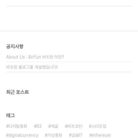
가가치세(Goods and Services Tax, GST) 부
세 문제에 대한 명확한 해석을 요구하고 나서야 사안
과와 관련하여 전자통화가 법정통화처럼 취급되어야
에 대한 심..
할 필요가 있다는 의견을 제시했다. 위원회는 암호통
화 거래를 다룬 보고서를 통해 비트코인을 일반 통화
처럼 취급하기 위한 입법적 변경을 제안했다. 이러한
시각은 과거 호주 국세청(Austrailian Taxation
Office, ATO)이 전자통화 과세에 대해 취했던 입장
공지사항
과 차이가 있다. 2014년 ATO는 암호통화 과세취급
에 대한 지침서를 발행했으며 이에 따르면 비트코인
About Us : Bitfun 비트펀 이란?
은 금전도 아니고 외..
비트펀 블로그를 개설했습니다!
최근 포스트
태그
디지털통화
R3
채굴
비트코인
스타트업
digitalcurrency
가상통화
금융IT
ethereum